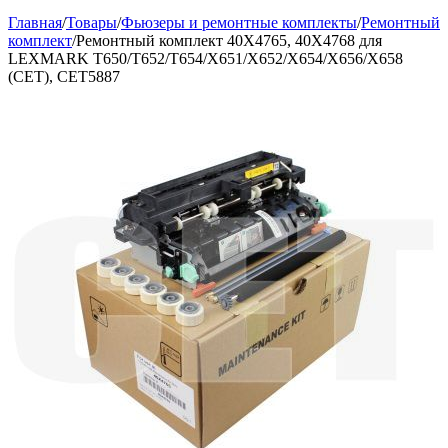
Главная
/
Товары
/
Фьюзеры и ремонтные комплекты
/
Ремонтный
комплект
/
Ремонтный комплект 40X4765, 40X4768 для
LEXMARK T650/T652/T654/X651/X652/X654/X656/X658
(CET), CET5887