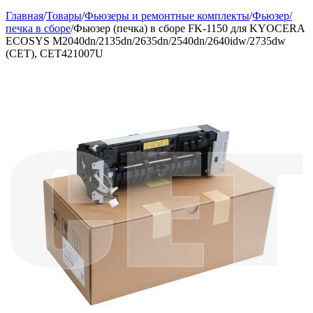
Главная
/
Товары
/
Фьюзеры и ремонтные комплекты
/
Фьюзер/
печка в сборе
/
Фьюзер (печка) в сборе FK-1150 для KYOCERA
ECOSYS M2040dn/2135dn/2635dn/2540dn/2640idw/2735dw
(CET), CET421007U