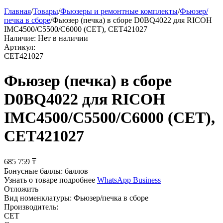
Главная
/
Товары
/
Фьюзеры и ремонтные комплекты
/
Фьюзер/
печка в сборе
/
Фьюзер (печка) в сборе D0BQ4022 для RICOH
IMC4500/C5500/C6000 (CET), CET421027
Наличие:
Нет в наличии
Артикул:
CET421027
Фьюзер (печка) в сборе
D0BQ4022 для RICOH
IMC4500/C5500/C6000 (CET),
CET421027
685 759
₸
Бонусные баллы:
баллов
Узнать о товаре подробнее
WhatsApp Business
Отложить
Вид номенклатуры:
Фьюзер/печка в сборе
Производитель:
CET