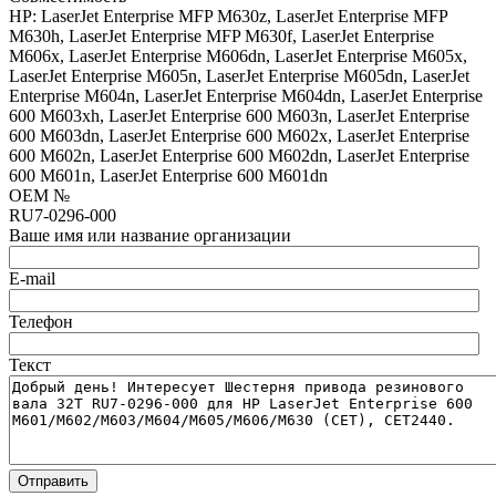
HP: LaserJet Enterprise MFP M630z, LaserJet Enterprise MFP
M630h, LaserJet Enterprise MFP M630f, LaserJet Enterprise
M606x, LaserJet Enterprise M606dn, LaserJet Enterprise M605x,
LaserJet Enterprise M605n, LaserJet Enterprise M605dn, LaserJet
Enterprise M604n, LaserJet Enterprise M604dn, LaserJet Enterprise
600 M603xh, LaserJet Enterprise 600 M603n, LaserJet Enterprise
600 M603dn, LaserJet Enterprise 600 M602x, LaserJet Enterprise
600 M602n, LaserJet Enterprise 600 M602dn, LaserJet Enterprise
600 M601n, LaserJet Enterprise 600 M601dn
OEM №
RU7-0296-000
Ваше имя или название организации
E-mail
Телефон
Текст
Отправить