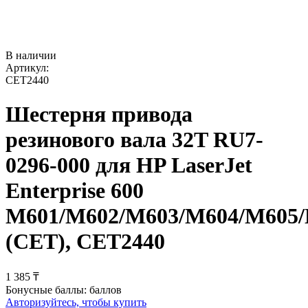
В наличии
Артикул:
CET2440
Шестерня привода
резинового вала 32T RU7-
0296-000 для HP LaserJet
Enterprise 600
M601/M602/M603/M604/M605
(CET), CET2440
1 385
₸
Бонусные баллы:
баллов
Авторизуйтесь, чтобы купить