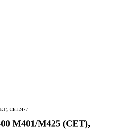
CET), CET2477
400 M401/M425 (CET),