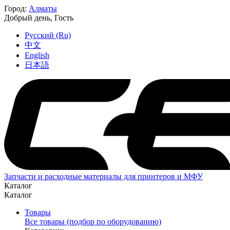
Город:
Алматы
Добрый день,
Гость
Русский (Ru)
中文
English
日本語
Запчасти и расходные материалы для принтеров и МФУ
Каталог
Каталог
Товары
Все товары (подбор по оборудованию)