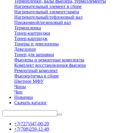
Термопленки, валы фьюзера, термоэлементы
Нагревательный элемент в сборе
Нагревательный элемент/лампа
Нагревательный/тефлоновый вал
Прижимной/резиновый вал
Термопленка
Тонер-картриджи
Тонер-картридж
Тонеры и девелоперы
Девелопер
Тонер для заправки
Фьюзеры и ремонтные комплекты
Комплект восстановления фьюзера
Ремонтный комплект
Фьюзер/печка в сборе
Цветное МФУ
Чипы
Чип
Новинки
Скачать каталог
+7(727)347-00-20
+7(708)259-12-49