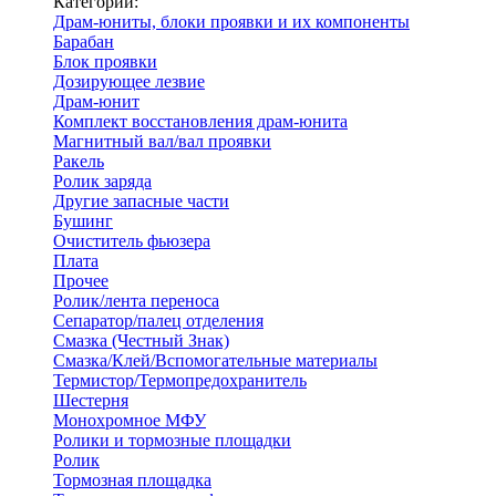
Категории:
Драм-юниты, блоки проявки и их компоненты
Барабан
Блок проявки
Дозирующее лезвие
Драм-юнит
Комплект восстановления драм-юнита
Магнитный вал/вал проявки
Ракель
Ролик заряда
Другие запасные части
Бушинг
Очиститель фьюзера
Плата
Прочее
Ролик/лента переноса
Сепаратор/палец отделения
Смазка (Честный Знак)
Смазка/Клей/Вспомогательные материалы
Термистор/Термопредохранитель
Шестерня
Монохромное МФУ
Ролики и тормозные площадки
Ролик
Тормозная площадка