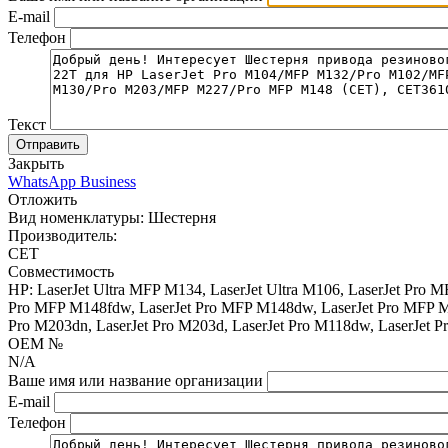
E-mail
Телефон
Текст
Отправить
Закрыть
WhatsApp Business
Отложить
Вид номенклатуры:
Шестерня
Производитель:
CET
Совместимость
HP: LaserJet Ultra MFP M134, LaserJet Ultra M106, LaserJet Pro
Pro MFP M148fdw, LaserJet Pro MFP M148dw, LaserJet Pro MFP M1
Pro M203dn, LaserJet Pro M203d, LaserJet Pro M118dw, LaserJet Pr
OEM №
N/A
Ваше имя или название организации
E-mail
Телефон