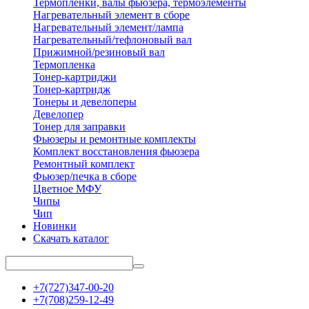
Термопленки, валы фьюзера, термоэлементы
Нагревательный элемент в сборе
Нагревательный элемент/лампа
Нагревательный/тефлоновый вал
Прижимной/резиновый вал
Термопленка
Тонер-картриджи
Тонер-картридж
Тонеры и девелоперы
Девелопер
Тонер для заправки
Фьюзеры и ремонтные комплекты
Комплект восстановления фьюзера
Ремонтный комплект
Фьюзер/печка в сборе
Цветное МФУ
Чипы
Чип
Новинки
Скачать каталог
+7(727)347-00-20
+7(708)259-12-49