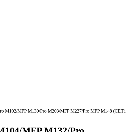
/Pro M102/MFP M130/Pro M203/MFP M227/Pro MFP M148 (CET),
o M104/MFP M132/Pro