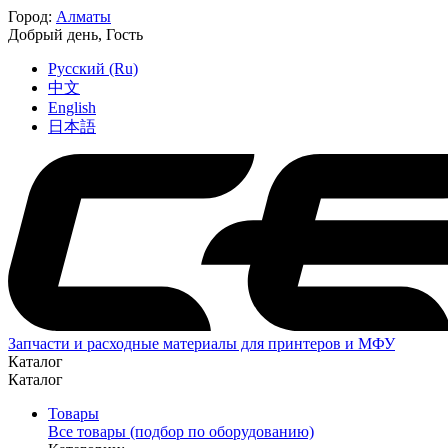
Город:
Алматы
Добрый день,
Гость
Русский (Ru)
中文
English
日本語
Запчасти и расходные материалы для принтеров и МФУ
Каталог
Каталог
Товары
Все товары (подбор по оборудованию)