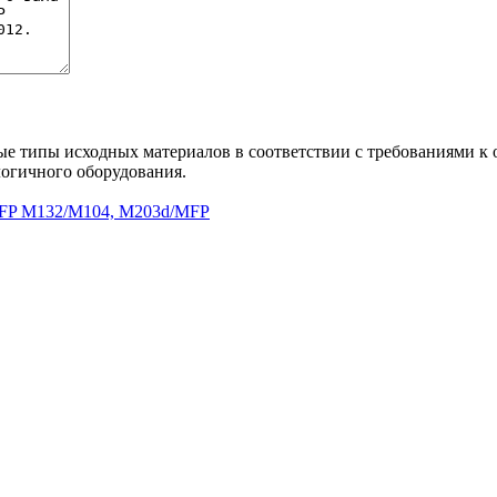
ые типы исходных материалов в соответствии с требованиями к
огичного оборудования.
 MFP M132/M104, M203d/MFP