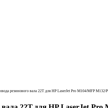
ивода резинового вала 22T для HP LaserJet Pro M104/MFP M132
 вала 22T для HP LaserJet Pr