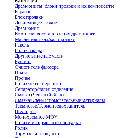
Категории:
Драм-юниты, блоки проявки и их компоненты
Барабан
Блок проявки
Дозирующее лезвие
Драм-юнит
Комплект восстановления драм-юнита
Магнитный вал/вал проявки
Ракель
Ролик заряда
Другие запасные части
Бушинг
Очиститель фьюзера
Плата
Прочее
Ролик/лента переноса
Сепаратор/палец отделения
Смазка (Честный Знак)
Смазка/Клей/Вспомогательные материалы
Термистор/Термопредохранитель
Шестерня
Монохромное МФУ
Ролики и тормозные площадки
Ролик
Тормозная площадка