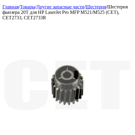
Главная
/
Товары
/
Другие запасные части
/
Шестерня
/
Шестерня
фьюзера 20T для HP LaserJet Pro MFP M521/M525 (CET),
CET2733, CET2733R