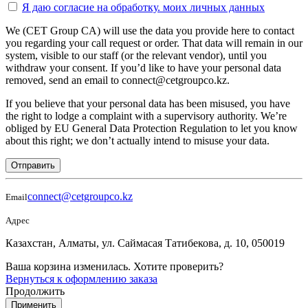
Я даю согласие на
обработку.
моих личных данных
We (CET Group CA) will use the data you provide here to contact
you regarding your call request or order. That data will remain in our
system, visible to our staff (or the relevant vendor), until you
withdraw your consent. If you’d like to have your personal data
removed, send an email to connect@cetgroupco.kz.
If you believe that your personal data has been misused, you have
the right to lodge a complaint with a supervisory authority. We’re
obliged by EU General Data Protection Regulation to let you know
about this right; we don’t actually intend to misuse your data.
Отправить
connect@cetgroupco.kz
Email
Адрес
Казахстан, Алматы, ул. Саймасая Татибекова, д. 10, 050019
Ваша корзина изменилась. Хотите проверить?
Вернуться к оформлению заказа
Продолжить
Применить