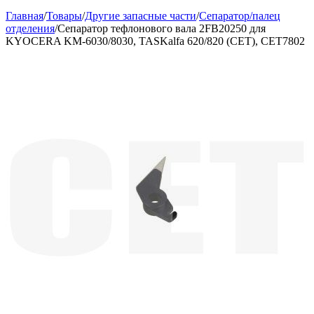
Главная
/
Товары
/
Другие запасные части
/
Сепаратор/палец
отделения
/
Сепаратор тефлонового вала 2FB20250 для
KYOCERA KM-6030/8030, TASKalfa 620/820 (CET), CET7802