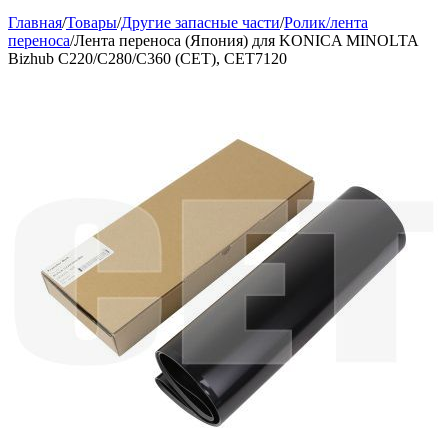
Главная
/
Товары
/
Другие запасные части
/
Ролик/лента
переноса
/
Лента переноса (Япония) для KONICA MINOLTA
Bizhub C220/C280/C360 (CET), CET7120