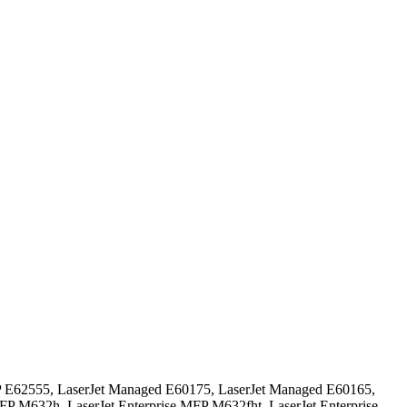
E62555, LaserJet Managed E60175, LaserJet Managed E60165,
P M632h, LaserJet Enterprise MFP M632fht, LaserJet Enterprise