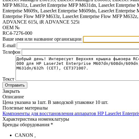
MFP M631z, LaserJet Enterprise MFP M631dn, LaserJet Enterprise M6
Enterprise M609x, LaserJet Enterprise M609dn, LaserJet Enterprise 
Enterprise Flow MFP M633z, LaserJet Enterprise Flow MFP M6
ADVANCE 615i, iR ADVANCE 525i
OEM №
RC4-7276-000
Ваше имя или название организации
E-mail
Телефон
Текст
Отправить
Закрыть
Описание
Цена указана за 1шт. В заводской упаковке 10 шт.
Полезные материалы
Компоненты для восстановления аппаратов HP LaserJet Enterp
Характеристика номенклатуры
Бренды оборудования *
CANON
,