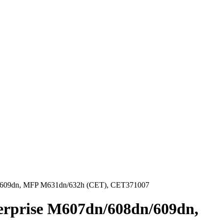
n/609dn, MFP M631dn/632h (CET), CET371007
rprise M607dn/608dn/609dn,