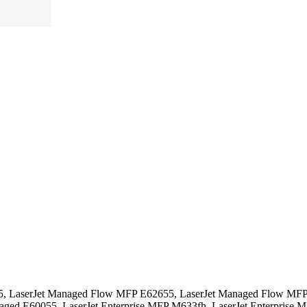
, LaserJet Managed Flow MFP E62655, LaserJet Managed Flow MFP 
ed E60055, LaserJet Enterprise MFP M633fh, LaserJet Enterprise MF