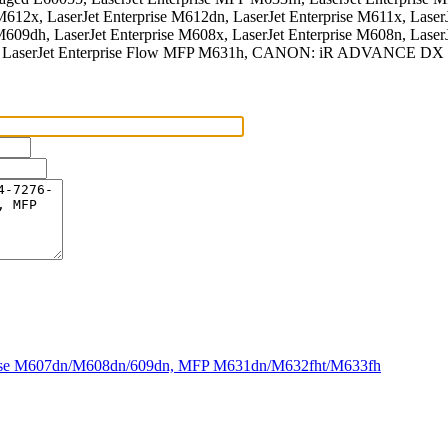
12x, LaserJet Enterprise M612dn, LaserJet Enterprise M611x, LaserJ
M609dh, LaserJet Enterprise M608x, LaserJet Enterprise M608n, Laser
32z, LaserJet Enterprise Flow MFP M631h, CANON: iR ADVANCE 
rise M607dn/M608dn/609dn, MFP M631dn/M632fht/M633fh