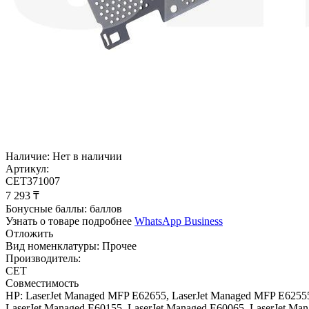
Наличие:
Нет в наличии
Артикул:
CET371007
7 293
₸
Бонусные баллы:
баллов
Узнать о товаре подробнее
WhatsApp Business
Отложить
Вид номенклатуры:
Прочее
Производитель:
CET
Совместимость
HP: LaserJet Managed MFP E62655, LaserJet Managed MFP E62555
LaserJet Managed E60155, LaserJet Managed E60065, LaserJet Manag