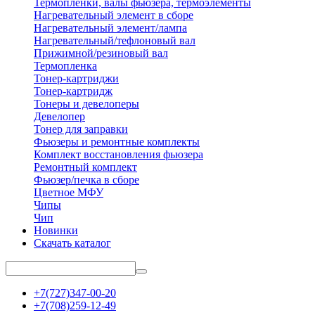
Термопленки, валы фьюзера, термоэлементы
Нагревательный элемент в сборе
Нагревательный элемент/лампа
Нагревательный/тефлоновый вал
Прижимной/резиновый вал
Термопленка
Тонер-картриджи
Тонер-картридж
Тонеры и девелоперы
Девелопер
Тонер для заправки
Фьюзеры и ремонтные комплекты
Комплект восстановления фьюзера
Ремонтный комплект
Фьюзер/печка в сборе
Цветное МФУ
Чипы
Чип
Новинки
Скачать каталог
+7(727)347-00-20
+7(708)259-12-49