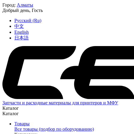
Город:
Алматы
Добрый день,
Гость
Русский (Ru)
中文
English
日本語
Запчасти и расходные материалы для принтеров и МФУ
Каталог
Каталог
Товары
Все товары (подбор по оборудованию)