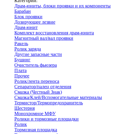
Категории:
Драм-юниты, блоки проявки и их компоненты
Барабан
Блок проявки
Дозирующее лезвие
Драм-юнит
Комплект восстановления драм-юнита
Магнитный вал/вал проявки
Ракель
Ролик заряда
Другие запасные части
Бушинг
Очиститель фьюзера
Плата
Прочее
Ролик/лента переноса
Сепаратор/палец отделения
Смазка (Честный Знак)
Смазка/Клей/Вспомогательные материалы
Термистор/Термопредохранитель
Шестерня
Монохромное МФУ
Ролики и тормозные площадки
Ролик
Тормозная площадка