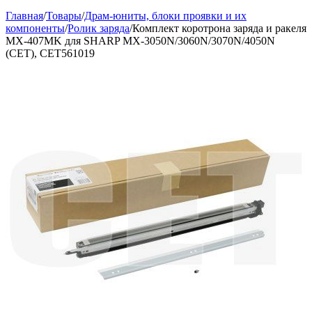
Главная
/
Товары
/
Драм-юниты, блоки проявки и их
компоненты
/
Ролик заряда
/
Комплект коротрона заряда и ракеля
MX-407MK для SHARP MX-3050N/3060N/3070N/4050N
(CET), CET561019