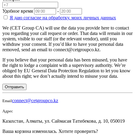
Удобное время
-
Я даю согласие на
обработку.
моих личных данных
We (CET Group CA) will use the data you provide here to contact
you regarding your call request or order. That data will remain in our
system, visible to our staff (or the relevant vendor), until you
withdraw your consent. If you’d like to have your personal data
removed, send an email to connect@cetgroupco.kz.
If you believe that your personal data has been misused, you have
the right to lodge a complaint with a supervisory authority. We’re
obliged by EU General Data Protection Regulation to let you know
about this right; we don’t actually intend to misuse your data.
Отправить
connect@cetgroupco.kz
Email
Адрес
Казахстан, Алматы, ул. Саймасая Татибекова, д. 10, 050019
Ваша корзина изменилась. Хотите проверить?