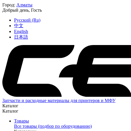
Город:
Алматы
Добрый день,
Гость
Русский (Ru)
中文
English
日本語
Запчасти и расходные материалы для принтеров и МФУ
Каталог
Каталог
Товары
Все товары (подбор по оборудованию)