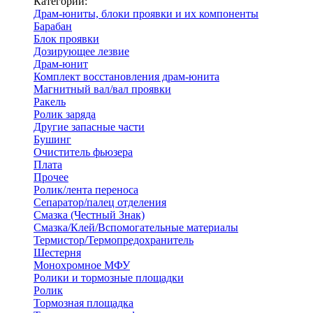
Категории:
Драм-юниты, блоки проявки и их компоненты
Барабан
Блок проявки
Дозирующее лезвие
Драм-юнит
Комплект восстановления драм-юнита
Магнитный вал/вал проявки
Ракель
Ролик заряда
Другие запасные части
Бушинг
Очиститель фьюзера
Плата
Прочее
Ролик/лента переноса
Сепаратор/палец отделения
Смазка (Честный Знак)
Смазка/Клей/Вспомогательные материалы
Термистор/Термопредохранитель
Шестерня
Монохромное МФУ
Ролики и тормозные площадки
Ролик
Тормозная площадка