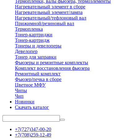
Термопленки, валы фьюзера, термоэлементы
Нагревательный элемент в сборе
Нагревательный элемент/лампа
Нагревательный/тефлоновый вал
Прижимной/резиновый вал
Термопленка
Тонер-картриджи
Тонер-картридж
Тонеры и девелоперы
Девелопер
Тонер для заправки
Фьюзеры и ремонтные комплекты
Комплект восстановления фьюзера
Ремонтный комплект
Фьюзер/печка в сборе
Цветное МФУ
Чипы
Чип
Новинки
Скачать каталог
+7(727)347-00-20
+7(708)259-12-49