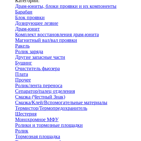
Категории:
Драм-юниты, блоки проявки и их компоненты
Барабан
Блок проявки
Дозирующее лезвие
Драм-юнит
Комплект восстановления драм-юнита
Магнитный вал/вал проявки
Ракель
Ролик заряда
Другие запасные части
Бушинг
Очиститель фьюзера
Плата
Прочее
Ролик/лента переноса
Сепаратор/палец отделения
Смазка (Честный Знак)
Смазка/Клей/Вспомогательные материалы
Термистор/Термопредохранитель
Шестерня
Монохромное МФУ
Ролики и тормозные площадки
Ролик
Тормозная площадка