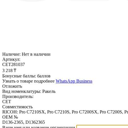
Наличие:
Нет в наличии
Артикул:
CET281037
3 218
₸
Бонусные баллы:
баллов
Узнать о товаре подробнее
WhatsApp Business
Отложить
Вид номенклатуры:
Ракель
Производитель:
CET
Совместимость
RICOH: Pro C7210SX, Pro C7210S, Pro C7200SX, Pro C7200S, Pro
OEM №
D136-2365, D1362365
Ваше имя или название организации