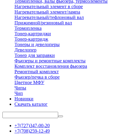
Термопленки, валы фьюзера, термоэлементы
Нагревательный элемент в сборе
Нагревательный элемент/лампа
Нагревательный/тефлоновый вал
Прижимной/резиновый вал
Термопленка
Тонер-картриджи
Тонер-картридж
Тонеры и девелоперы
Девелопер
Тонер для заправки
Фьюзеры и ремонтные комплекты
Комплект восстановления фьюзера
Ремонтный комплект
Фьюзер/печка в сборе
Цветное МФУ
Чипы
Чип
Новинки
Скачать каталог
+7(727)347-00-20
+7(708)259-12-49