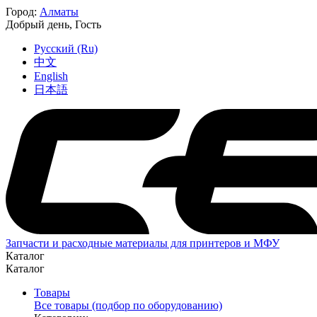
Город:
Алматы
Добрый день,
Гость
Русский (Ru)
中文
English
日本語
Запчасти и расходные материалы для принтеров и МФУ
Каталог
Каталог
Товары
Все товары (подбор по оборудованию)