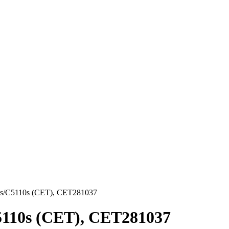
s/C5110s (CET), CET281037
110s (CET), CET281037