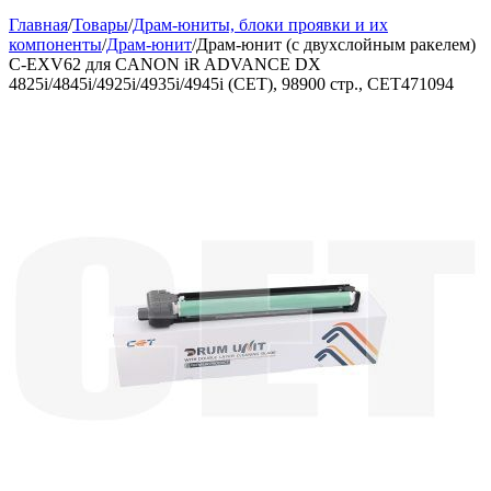
Главная
/
Товары
/
Драм-юниты, блоки проявки и их
компоненты
/
Драм-юнит
/
Драм-юнит (c двухслойным ракелем)
C-EXV62 для CANON iR ADVANCE DX
4825i/4845i/4925i/4935i/4945i (CET), 98900 стр., CET471094