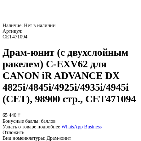
Наличие:
Нет в наличии
Артикул:
CET471094
Драм-юнит (c двухслойным
ракелем) C-EXV62 для
CANON iR ADVANCE DX
4825i/4845i/4925i/4935i/4945i
(CET), 98900 стр., CET471094
65 440
₸
Бонусные баллы:
баллов
Узнать о товаре подробнее
WhatsApp Business
Отложить
Вид номенклатуры:
Драм-юнит