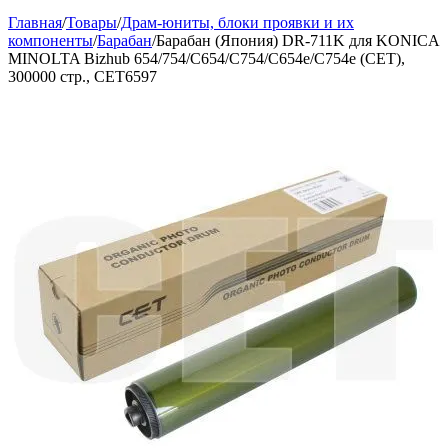
Главная
/
Товары
/
Драм-юниты, блоки проявки и их
компоненты
/
Барабан
/
Барабан (Япония) DR-711K для KONICA
MINOLTA Bizhub 654/754/C654/C754/C654e/C754e (CET),
300000 стр., CET6597