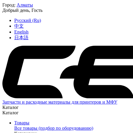
Город:
Алматы
Добрый день,
Гость
Русский (Ru)
中文
English
日本語
Запчасти и расходные материалы для принтеров и МФУ
Каталог
Каталог
Товары
Все товары (подбор по оборудованию)