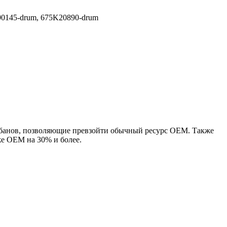
90145-drum, 675K20890-drum
абанов, позволяющие превзойти обычный ресурс OEM. Также
е OEM на 30% и более.