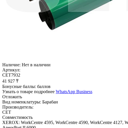
Наличие:
Нет в наличии
Артикул:
CET7932
41 927
₸
Бонусные баллы:
баллов
Узнать о товаре подробнее
WhatsApp Business
Отложить
Вид номенклатуры:
Барабан
Производитель:
CET
Совместимость
XEROX: WorkCentre 4595, WorkCentre 4590, WorkCentre 4127, Work
ApeosPort II 6000