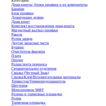
Категории:
Драм-юниты, блоки проявки и их компоненты
Барабан
Блок проявки
Дозирующее лезвие
Драм-юнит
Комплект восстановления драм-юнита
Магнитный вал/вал проявки
Ракель
Ролик заряда
Другие запасные части
Бушинг
Очиститель фьюзера
Плата
Прочее
Ролик/лента переноса
Сепаратор/палец отделения
Смазка (Честный Знак)
Смазка/Клей/Вспомогательные материалы
Термистор/Термопредохранитель
Шестерня
Монохромное МФУ
Ролики и тормозные площадки
Ролик
Тормозная площадка