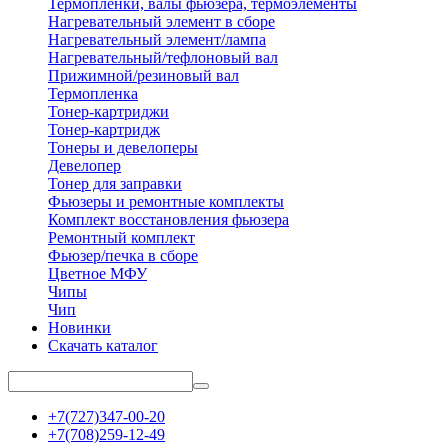
Термопленки, валы фьюзера, термоэлементы
Нагревательный элемент в сборе
Нагревательный элемент/лампа
Нагревательный/тефлоновый вал
Прижимной/резиновый вал
Термопленка
Тонер-картриджи
Тонер-картридж
Тонеры и девелоперы
Девелопер
Тонер для заправки
Фьюзеры и ремонтные комплекты
Комплект восстановления фьюзера
Ремонтный комплект
Фьюзер/печка в сборе
Цветное МФУ
Чипы
Чип
Новинки
Скачать каталог
+7(727)347-00-20
+7(708)259-12-49