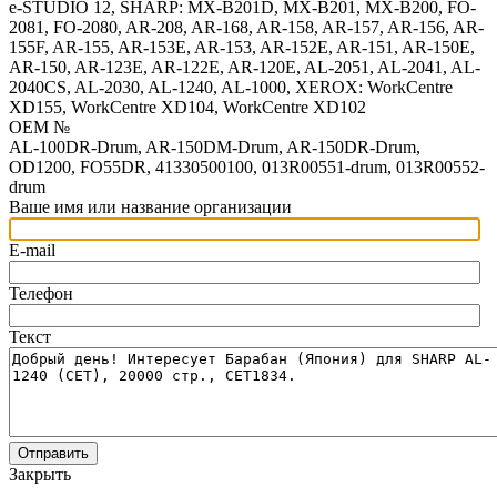
e-STUDIO 12, SHARP: MX-B201D, MX-B201, MX-B200, FO-
2081, FO-2080, AR-208, AR-168, AR-158, AR-157, AR-156, AR-
155F, AR-155, AR-153E, AR-153, AR-152E, AR-151, AR-150E,
AR-150, AR-123E, AR-122E, AR-120E, AL-2051, AL-2041, AL-
2040CS, AL-2030, AL-1240, AL-1000, XEROX: WorkCentre
XD155, WorkCentre XD104, WorkCentre XD102
OEM №
AL-100DR-Drum, AR-150DM-Drum, AR-150DR-Drum,
OD1200, FO55DR, 41330500100, 013R00551-drum, 013R00552-
drum
Ваше имя или название организации
E-mail
Телефон
Текст
Отправить
Закрыть