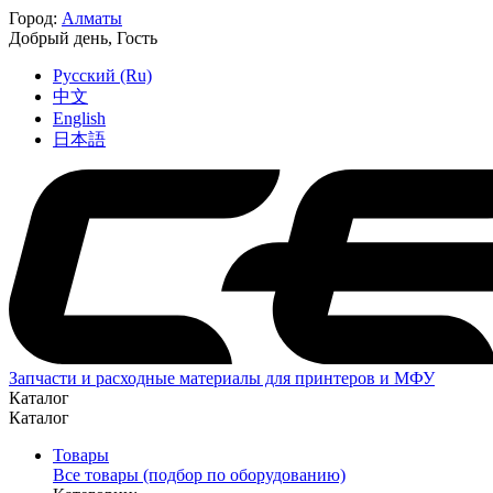
Город:
Алматы
Добрый день,
Гость
Русский (Ru)
中文
English
日本語
Запчасти и расходные материалы для принтеров и МФУ
Каталог
Каталог
Товары
Все товары (подбор по оборудованию)