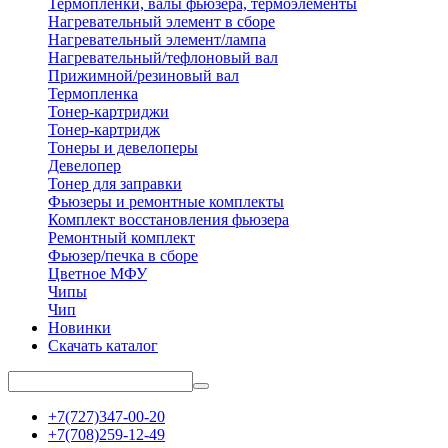
Термопленки, валы фьюзера, термоэлементы
Нагревательный элемент в сборе
Нагревательный элемент/лампа
Нагревательный/тефлоновый вал
Прижимной/резиновый вал
Термопленка
Тонер-картриджи
Тонер-картридж
Тонеры и девелоперы
Девелопер
Тонер для заправки
Фьюзеры и ремонтные комплекты
Комплект восстановления фьюзера
Ремонтный комплект
Фьюзер/печка в сборе
Цветное МФУ
Чипы
Чип
Новинки
Скачать каталог
+7(727)347-00-20
+7(708)259-12-49