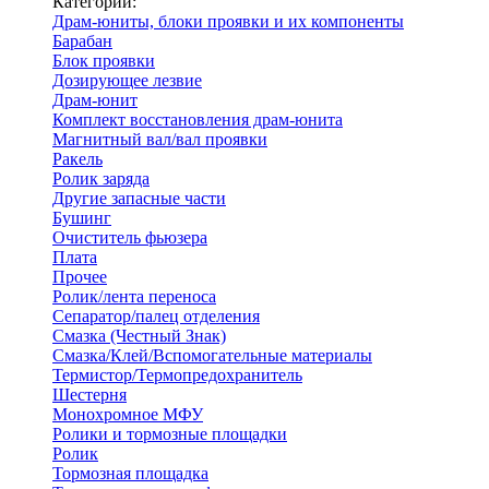
Категории:
Драм-юниты, блоки проявки и их компоненты
Барабан
Блок проявки
Дозирующее лезвие
Драм-юнит
Комплект восстановления драм-юнита
Магнитный вал/вал проявки
Ракель
Ролик заряда
Другие запасные части
Бушинг
Очиститель фьюзера
Плата
Прочее
Ролик/лента переноса
Сепаратор/палец отделения
Смазка (Честный Знак)
Смазка/Клей/Вспомогательные материалы
Термистор/Термопредохранитель
Шестерня
Монохромное МФУ
Ролики и тормозные площадки
Ролик
Тормозная площадка