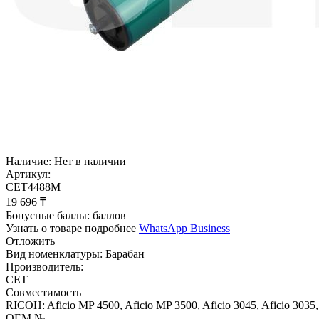
Наличие:
Нет в наличии
Артикул:
CET4488M
19 696
₸
Бонусные баллы:
баллов
Узнать о товаре подробнее
WhatsApp Business
Отложить
Вид номенклатуры:
Барабан
Производитель:
CET
Совместимость
RICOH: Aficio MP 4500, Aficio MP 3500, Aficio 3045, Aficio 3035, 
OEM №