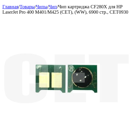
Главная
/
Товары
/
Чипы
/
Чип
/
Чип картриджа CF280X для HP
LaserJet Pro 400 M401/M425 (CET), (WW), 6900 стр., CET0930