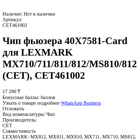
Наличие:
Нет в наличии
Артикул:
CET461002
Чип фьюзера 40X7581-Card
для LEXMARK
MX710/711/811/812/MS810/812
(CET), CET461002
17 290
₸
Бонусные баллы:
баллов
Узнать о товаре подробнее
WhatsApp Business
Отложить
Вид номенклатуры:
Чип
Производитель:
CET
Совместимость
LEXMARK: MX812, MX811, MX810, MX711, MX710, MS812,