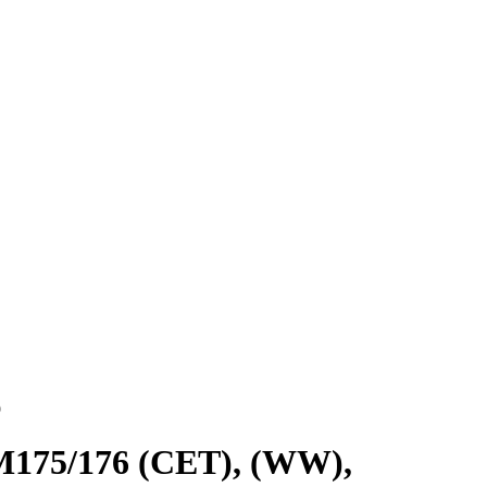
9
M175/176 (CET), (WW),