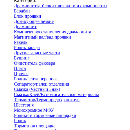
Категории:
Драм-юниты, блоки проявки и их компоненты
Барабан
Блок проявки
Дозирующее лезвие
Драм-юнит
Комплект восстановления драм-юнита
Магнитный вал/вал проявки
Ракель
Ролик заряда
Другие запасные части
Бушинг
Очиститель фьюзера
Плата
Прочее
Ролик/лента переноса
Сепаратор/палец отделения
Смазка (Честный Знак)
Смазка/Клей/Вспомогательные материалы
Термистор/Термопредохранитель
Шестерня
Монохромное МФУ
Ролики и тормозные площадки
Ролик
Тормозная площадка