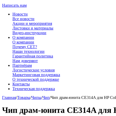
Написать нам
Новости
Все новости
Акции и мероприятия
Листовки и материалы
Видео-инструкции
О компании
О компании
Почему CET?
Наши технологии
Гарантийная политика
Нам доверяют
Партнёрам
Логистические условия
Маркетинговая поддержка
О технической поддержке
Контакты
Техническая поддержка
Главная
/
Товары
/
Чипы
/
Чип
/
Чип драм-юнита CE314A для HP Colo
Чип драм-юнита CE314A для H