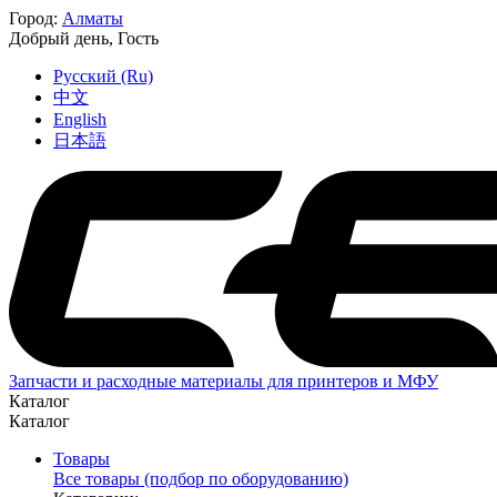
Город:
Алматы
Добрый день,
Гость
Русский (Ru)
中文
English
日本語
Запчасти и расходные материалы для принтеров и МФУ
Каталог
Каталог
Товары
Все товары (подбор по оборудованию)