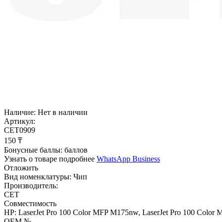
Наличие:
Нет в наличии
Артикул:
CET0909
‍150‍
₸
Бонусные баллы:
баллов
Узнать о товаре подробнее
WhatsApp Business
Отложить
Вид номенклатуры:
Чип
Производитель:
CET
Совместимость
HP: LaserJet Pro 100 Color MFP M175nw, LaserJet Pro 100 Color 
OEM №