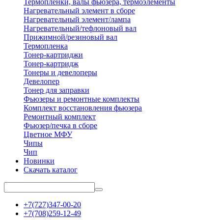
Термопленки, валы фьюзера, термоэлементы
Нагревательный элемент в сборе
Нагревательный элемент/лампа
Нагревательный/тефлоновый вал
Прижимной/резиновый вал
Термопленка
Тонер-картриджи
Тонер-картридж
Тонеры и девелоперы
Девелопер
Тонер для заправки
Фьюзеры и ремонтные комплекты
Комплект восстановления фьюзера
Ремонтный комплект
Фьюзер/печка в сборе
Цветное МФУ
Чипы
Чип
Новинки
Скачать каталог
+7(727)347-00-20
+7(708)259-12-49