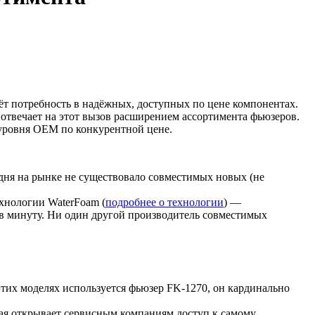
тёт потребность в надёжных, доступных по цене компонентах.
твечает на этот вызов расширением ассортимента фьюзеров.
 уровня OEM по конкурентной цене.
ня на рынке не существовало совместимых новых (не
ехнологии WaterFoam (
подробнее о технологии
) —
в минуту. Ни один другой производитель совместимых
х моделях используется фьюзер FK-1270, он кардинально
ая открывает сервисным компаниям доступ к самому