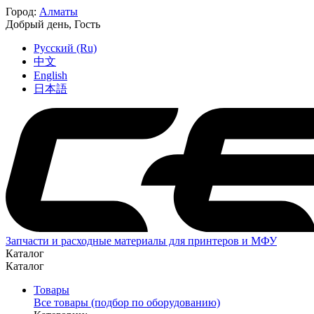
Город:
Алматы
Добрый день,
Гость
Русский (Ru)
中文
English
日本語
Запчасти и расходные материалы для принтеров и МФУ
Каталог
Каталог
Товары
Все товары (подбор по оборудованию)