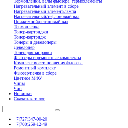
Термопленки, валы фьюзера, термоэлементы
Нагревательный элемент в сборе
Нагревательный элемент/лампа
Нагревательный/тефлоновый вал
Прижимной/резиновый вал
Термопленка
Тонер-картриджи
Тонер-картридж
Тонеры и девелоперы
Девелопер
Тонер для заправки
Фьюзеры и ремонтные комплекты
Комплект восстановления фьюзера
Ремонтный комплект
Фьюзер/печка в сборе
Цветное МФУ
Чипы
Чип
Новинки
Скачать каталог
+7(727)347-00-20
+7(708)259-12-49