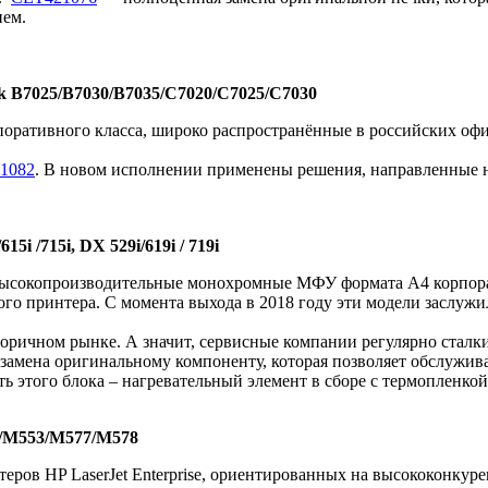
ием.
k B7025/B7030/B7035/C7020/C7025/C7030
ративного класса, широко распространённые в российских офи
1082
. В новом исполнении применены решения, направленные н
 /715i, DX 529i/619i / 719i
ысокопроизводительные монохромные МФУ формата А4 корпорат
го принтера. С момента выхода в 2018 году эти модели заслуж
ричном рынке. А значит, сервисные компании регулярно сталки
амена оригинальному компоненту, которая позволяет обслужив
ть этого блока – нагревательный элемент в сборе с термопленкой
52/M553/M577/M578
еров HP LaserJet Enterprise, ориентированных на высококонкур