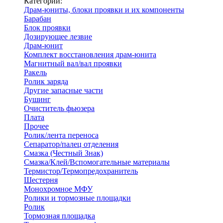
Категории:
Драм-юниты, блоки проявки и их компоненты
Барабан
Блок проявки
Дозирующее лезвие
Драм-юнит
Комплект восстановления драм-юнита
Магнитный вал/вал проявки
Ракель
Ролик заряда
Другие запасные части
Бушинг
Очиститель фьюзера
Плата
Прочее
Ролик/лента переноса
Сепаратор/палец отделения
Смазка (Честный Знак)
Смазка/Клей/Вспомогательные материалы
Термистор/Термопредохранитель
Шестерня
Монохромное МФУ
Ролики и тормозные площадки
Ролик
Тормозная площадка