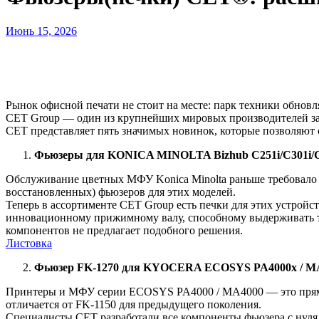
Июнь 15, 2026
Рынок офисной печати не стоит на месте: парк техники обновл
CET Group — один из крупнейших мировых производителей зап
СЕТ представляет пять значимых новинок, которые позволяют
Фьюзеры
для
KONICA MINOLTA Bizhub C251i/C301i/C36
Обслуживание цветных МФУ
Konica
Minolta
раньше требовало
восстановленных) фьюзеров для этих моделей.
Теперь в ассортименте
CET
Group
есть печки для этих устройст
инновационному прижимному валу, способному выдерживать те
компонентов не предлагает подобного решения.
Листовка
Фьюзер
FK
-1270 для
KYOCERA
ECOSYS PA4000x / M
Принтеры и МФУ серии ECOSYS PA4000 / MA4000 — это прямые
отличается от FK-1150 для предыдущего поколения.
Специалисты
CET
разработали все компоненты фьюзера с нуля