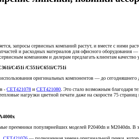
яется, запросы сервисных компаний растут, и вместе с ними рас
частей и расходных материалов для офисного оборудования — о
 сервисным компаниям и дилерам предлагать клиентам качество
1i/C451i /C551i/C651i/C751i
 использования оригинальных компонентов — до сегодняшнего д
в -
CET421078
и
CET421080
. Это стало возможным благодаря т
пловые нагрузки цветной печати даже на скорости 75 страниц 
A4000x
 преемники популярнейших моделей P2040dn и M2040dn. В эти
.
CET421076
— полноценная замена оригинальной печки, котор