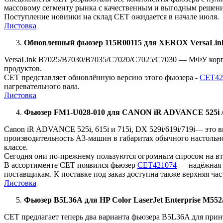
массовому сегменту рынка с качественным и выгодным решен
Поступление новинки на склад
CET
ожидается в начале июля.
Листовка
Обновленный фьюзер 115R00115
для
XEROX
VersaLin
VersaLink B7025/B7030/B7035/C7020/C7025/C7030 — МФУ корпо
продуктов.
CET представляет обновлённую версию этого фьюзера -
CET42
нагревательного вала.
Листовка
Фьюзер
FM1-U028-010
для
CANON iR ADVANCE 525i /615i
Canon iR ADVANCE 525i, 615i и 715i,
DX
529
i
/619
i
/719
i
— это в
производительность А3-машин в габаритах обычного настольно
классе.
Сегодня они по-прежнему пользуются огромным спросом на вто
В ассортименте
CET
появился фьюзер
CET421074
— надёжная з
поставщикам. К поставке под заказ доступна также верхняя час
Листовка
Фьюзер
B5L36A
для
HP Color LaserJet Enterprise M5
CET предлагает теперь два варианта фьюзера B5L36A для принт