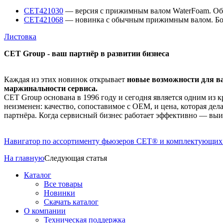
CET421030
— версия с прижимным валом WaterFoam. Обе
CET421068
— новинка с обычным прижимным валом. Более
Листовка
CET
Group
- ваш партнёр в развитии бизнеса
Каждая из этих новинок открывает
новые возможности для в
маржинальности сервиса.
CET Group основана в 1996 году и сегодня является одним из
неизменен: качество, сопоставимое с OEM, и цена, которая д
партнёра. Когда сервисный бизнес работает эффективно — выиг
Навигатор по ассортименту фьюзеров
CET
® и комплектующих
На главную
Следующая статья
Каталог
Все товары
Новинки
Скачать каталог
О компании
Техническая поддержка