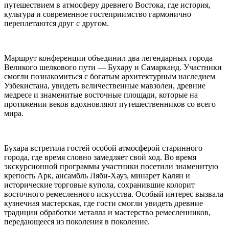
путешествием в атмосферу древнего Востока, где история,
культура и современное гостеприимство гармонично
переплетаются друг с другом.
Маршрут конференции объединил два легендарных города
Великого шелкового пути — Бухару и Самарканд. Участники
смогли познакомиться с богатым архитектурным наследием
Узбекистана, увидеть величественные мавзолеи, древние
медресе и знаменитые восточные площади, которые на
протяжении веков вдохновляют путешественников со всего
мира.
Бухара встретила гостей особой атмосферой старинного
города, где время словно замедляет свой ход. Во время
экскурсионной программы участники посетили знаменитую
крепость Арк, ансамбль Ляби-Хауз, минарет Калян и
исторические торговые купола, сохранившие колорит
восточного ремесленного искусства. Особый интерес вызвала
кузнечная мастерская, где гости смогли увидеть древние
традиции обработки металла и мастерство ремесленников,
передающееся из поколения в поколение.